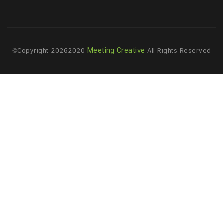
Meeting Creative
©Copyright
20262020
All Rights Reserved