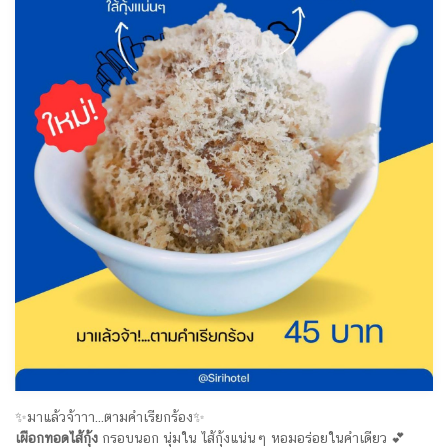
✨มาแล้วจ้าาา...ตามคำเรียกร้อง✨
เผือกทอดไส้กุ้ง
กรอบนอก นุ่มใน ไส้กุ้งแน่นๆ หอมอร่อยในคำเดียว 💕