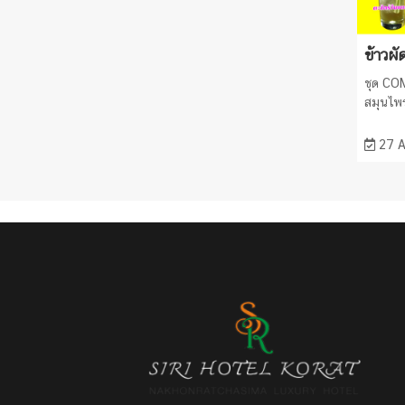
ข้าวผั
ชุด COM
สมุนไพร
27 A